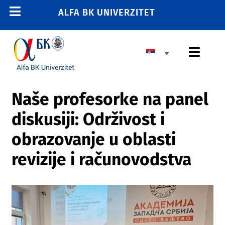
Skip
ALFA BK UNIVERZITET
Toggle
to
content
Navigation
POČETNA
Toggl
E-STUDENT
Navig
E-LEARNING
OSNOVNE STUDIJE
Naše profesorke na panel
E-ZAPOSLENI
diskusiji: Održivost i
MASTER STUDIJE
011 2606 380
obrazovanje u oblasti
info@alfa.edu.rs
DOKTORSKE STUDIJE
revizije i računovodstva
UPIS
UNIVERZITET