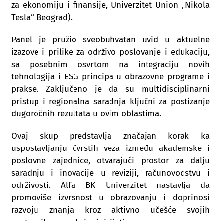
za ekonomiju i finansije, Univerzitet Union „Nikola
Tesla“ Beograd).
Panel je pružio sveobuhvatan uvid u aktuelne
izazove i prilike za održivo poslovanje i edukaciju,
sa posebnim osvrtom na integraciju novih
tehnologija i ESG principa u obrazovne programe i
prakse. Zaključeno je da su multidisciplinarni
pristup i regionalna saradnja ključni za postizanje
dugoročnih rezultata u ovim oblastima.
Ovaj skup predstavlja značajan korak ka
uspostavljanju čvrstih veza između akademske i
poslovne zajednice, otvarajući prostor za dalju
saradnju i inovacije u reviziji, računovodstvu i
održivosti. Alfa BK Univerzitet nastavlja da
promoviše izvrsnost u obrazovanju i doprinosi
razvoju znanja kroz aktivno učešće svojih