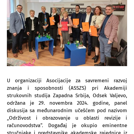
U organizaciji Asocijacije za savremeni razvoj
znanja i sposobnosti (ASSZS) pri Akademiji
strukovnih studija Zapadna Srbija, Odsek Valjevo,
održana je 29. novembra 2024. godine, panel
diskusija sa međunarodnim učešćem pod nazivom
„Održivost i obrazovanje u oblasti revizije i
računovodstva“. Događaj je okupio eminentne
stručnjake i predstavnike akademske zajednice iz