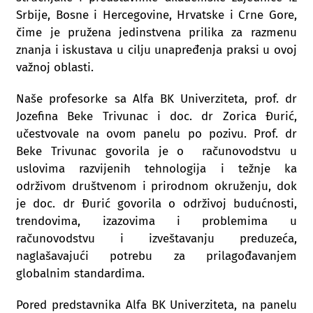
Srbije, Bosne i Hercegovine, Hrvatske i Crne Gore,
čime je pružena jedinstvena prilika za razmenu
znanja i iskustava u cilju unapređenja praksi u ovoj
važnoj oblasti.
Naše profesorke sa Alfa BK Univerziteta, prof. dr
Jozefina Beke Trivunac i doc. dr Zorica Đurić,
učestvovale na ovom panelu po pozivu. Prof. dr
Beke Trivunac govorila je o računovodstvu u
uslovima razvijenih tehnologija i težnje ka
održivom društvenom i prirodnom okruženju, dok
je doc. dr Đurić govorila o održivoj budućnosti,
trendovima, izazovima i problemima u
računovodstvu i izveštavanju preduzeća,
naglašavajući potrebu za prilagođavanjem
globalnim standardima.
Pored predstavnika Alfa BK Univerziteta, na panelu