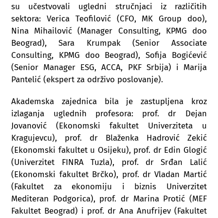
su učestvovali ugledni stručnjaci iz različitih
sektora: Verica Teofilović (CFO, MK Group doo),
Nina Mihailović (Manager Consulting, KPMG doo
Beograd), Sara Krumpak (Senior Associate
Consulting, KPMG doo Beograd), Sofija Bogićević
(Senior Manager ESG, ACCA, PKF Srbija) i Marija
Pantelić (ekspert za održivo poslovanje).
Akademska zajednica bila je zastupljena kroz
izlaganja uglednih profesora: prof. dr Dejan
Jovanović (Ekonomski fakultet Univerziteta u
Kragujevcu), prof. dr Blaženka Hadrović Zekić
(Ekonomski fakultet u Osijeku), prof. dr Edin Glogić
(Univerzitet FINRA Tuzla), prof. dr Srđan Lalić
(Ekonomski fakultet Brčko), prof. dr Vladan Martić
(Fakultet za ekonomiju i biznis Univerzitet
Mediteran Podgorica), prof. dr Marina Protić (MEF
Fakultet Beograd) i prof. dr Ana Anufrijev (Fakultet