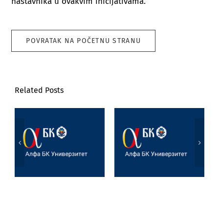
nastavnika u ovakvim inicijativama.
POVRATAK NA POČETNU STRANU
Related Posts
Poseta prof. dr
Marijane
Jezik, književnost
Joksimović
i veštačka
Univerzitetu u
inteligencija
Tesaliji
(University of
Thessaly)