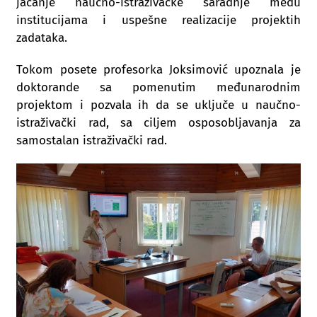
jačanje naučno-istraživačke saradnje među
institucijama i uspešne realizacije projektih
zadataka.
Tokom posete profesorka Joksimović upoznala je
doktorande sa pomenutim međunarodnim
projektom i pozvala ih da se uključe u naučno-
istraživački rad, sa ciljem osposobljavanja za
samostalan istraživački rad.