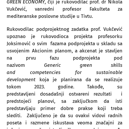
GREEN ECONOMY
, čiji je rukovodilac prof. dr Nikola
Vukčević, vanredni profesor Fakulteta za
mediteranske poslovne studije u Tivtu.
Rukovodilac podprojektnog zadatka prof. Vukčević
upoznao je rukovodioca projekta profesorku
Joksimović o svim fazama podprojekta u skladu sa
usvojenim Akcionim planom, a akcenat je stavljen
na prvu fazu podprojekta pod
nazivom
Generic
green
skills
and
competencies
for
sustainable
development
koja je planirana da se realizuje
tokom 2023. godine.
Takođe, su
predstavljeni dosadašnji ostvareni rezultati i
predstojeći planovi, sa zaključkom da isti
predstavljaju primer dobre prakse koji treba
slediti. Zaključeno je da su ovakvi vidovi radnih
poseta i razmene iskustava veoma značajni za