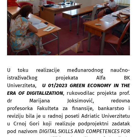
U toku realizacije međunarodnog naučno-
istraživačkog projekata Alfa BK
Univerziteta,
U
01/2023
GREEN ECONOMY IN THE
ERA OF DIGITALIZATION
, rukovodilac projekta prof.
dr Marijana Joksimović, redovna
profesorka Fakulteta za finansije, bankarstvo i
reviziju bila je u radnoj poseti Adriatic Univerzitetu
u Crnoj Gori koji realizuje podprojektni zadatak
pod nazivom
DIGITAL SKILLS AND COMPETENCES FOR