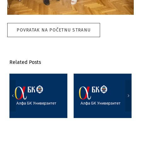
POVRATAK NA POČETNU STRANU
Related Posts
Poseta prof. dr
Marijane
Jezik, književnost
Joksimović
i veštačka
Univerzitetu u
inteligencija
Tesaliji
(University of
Thessaly)