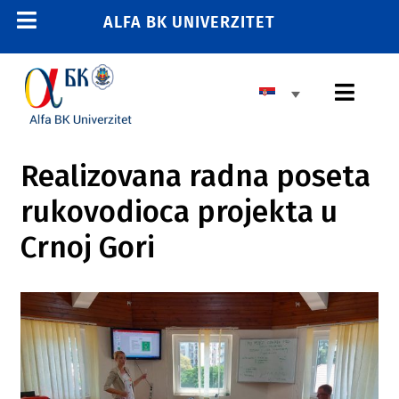
Skip
ALFA BK UNIVERZITET
Toggle
to
content
Navigation
POČETNA
Toggl
E-STUDENT
Navig
E-LEARNING
OSNOVNE STUDIJE
Realizovana radna poseta
E-ZAPOSLENI
rukovodioca projekta u
MASTER STUDIJE
011 2606 380
Crnoj Gori
info@alfa.edu.rs
DOKTORSKE STUDIJE
UPIS
UNIVERZITET