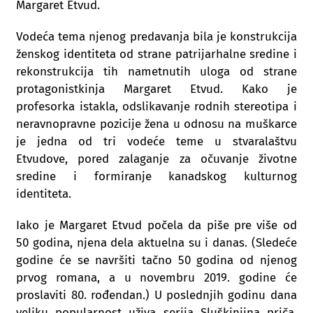
Margaret Etvud.
Vodeća tema njenog predavanja bila je konstrukcija
ženskog identiteta od strane patrijarhalne sredine i
rekonstrukcija tih nametnutih uloga od strane
protagonistkinja Margaret Etvud. Kako je
profesorka istakla, odslikavanje rodnih stereotipa i
neravnopravne pozicije žena u odnosu na muškarce
je jedna od tri vodeće teme u stvaralaštvu
Etvudove, pored zalaganje za očuvanje životne
sredine i formiranje kanadskog kulturnog
identiteta.
Iako je Margaret Etvud počela da piše pre više od
50 godina, njena dela aktuelna su i danas. (Sledeće
godine će se navršiti tačno 50 godina od njenog
prvog romana, a u novembru 2019. godine će
proslaviti 80. rođendan.) U poslednjih godinu dana
veliku popularnost uživa serija Sluškinjina priča,