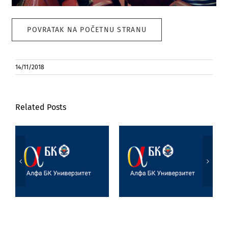
POVRATAK NA POČETNU STRANU
14/11/2018
Related Posts
Studenti Alfa BK
Victoria Day –
Univerziteta
praznik u
učestvovali na
anglofonoj
međunarodnom
kulturi, umetnički
Erasmus+ BIP
performans i
programu u
projektna
Bugarskoj
nastava