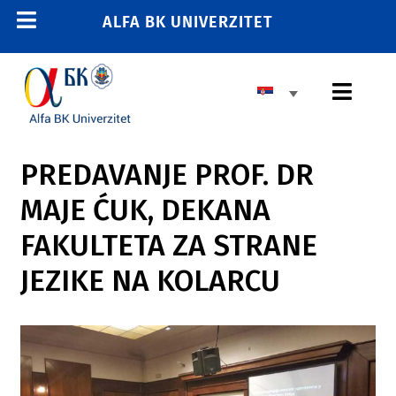
Skip
ALFA BK UNIVERZITET
Toggle
to
content
Navigation
POČETNA
Toggl
E-STUDENT
Navig
E-LEARNING
OSNOVNE STUDIJE
PREDAVANJE PROF. DR
E-ZAPOSLENI
MAJE ĆUK, DEKANA
MASTER STUDIJE
011 2606 380
FAKULTETA ZA STRANE
info@alfa.edu.rs
DOKTORSKE STUDIJE
JEZIKE NA KOLARCU
UPIS
UNIVERZITET