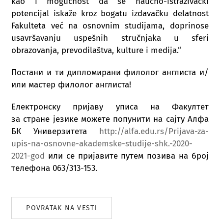
kao i mogućnost da se naučno-istraživački
potencijal iskaže kroz bogatu izdavačku delatnost
Fakulteta već na osnovnim studijama, doprinose
usavršavanju uspešnih stručnjaka u sferi
obrazovanja, prevodilaštva, kulture i medija.“
Постани и ти дипломирани филолог англиста и/
или мастер филолог англиста!
Електронску пријаву уписа на Факултет
за стране језике можете попунити на сајту Алфа
БК Универзитета
http://alfa.edu.rs/Prijava-za-
upis-na-osnovne-akademske-studije-shk.-2020-
2021-god
или се пријавите путем позива на број
телефона 063/313-153.
POVRATAK NA VESTI