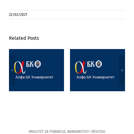
22/02/2021
Related Posts
Poseta prof. dr
Marijane
Jezik, književnost
Joksimović
i veštačka
Univerzitetu u
inteligencija
Tesaliji
(University of
Thessaly)
FAKULTET ZA FINANSIJE, BANKARSTVO I REVIZIJU