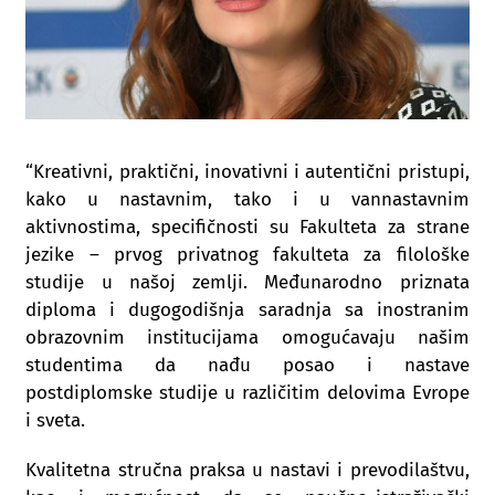
“Kreativni, praktični, inovativni i autentični pristupi,
kako u nastavnim, tako i u vannastavnim
aktivnostima, specifičnosti su Fakulteta za strane
jezike – prvog privatnog fakulteta za filološke
studije u našoj zemlji. Međunarodno priznata
diploma i dugogodišnja saradnja sa inostranim
obrazovnim institucijama omogućavaju našim
studentima da nađu posao i nastave
postdiplomske studije u različitim delovima Evrope
i sveta.
Kvalitetna stručna praksa u nastavi i prevodilaštvu,