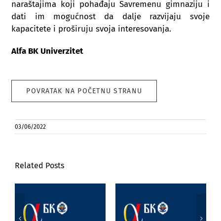
naraštajima koji pohađaju Savremenu gimnaziju i
dati im mogućnost da dalje razvijaju svoje
kapacitete i proširuju svoja interesovanja.
Alfa BK Univerzitet
POVRATAK NA POČETNU STRANU
03/06/2022
Related Posts
Poseta prof. dr
Marijane
Jezik, književnost
Joksimović