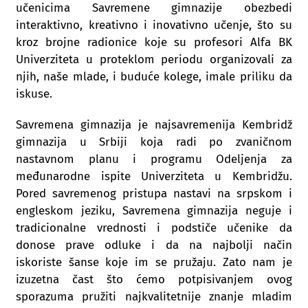
učenicima Savremene gimnazije obezbedi
interaktivno, kreativno i inovativno učenje, što su
kroz brojne radionice koje su profesori Alfa BK
Univerziteta u proteklom periodu organizovali za
njih, naše mlade, i buduće kolege, imale priliku da
iskuse.
Savremena gimnazija je najsavremenija Kembridž
gimnazija u Srbiji koja radi po zvaničnom
nastavnom planu i programu Odeljenja za
međunarodne ispite Univerziteta u Kembridžu.
Pored savremenog pristupa nastavi na srpskom i
engleskom jeziku, Savremena gimnazija neguje i
tradicionalne vrednosti i podstiče učenike da
donose prave odluke i da na najbolji način
iskoriste šanse koje im se pružaju. Zato nam je
izuzetna čast što ćemo potpisivanjem ovog
sporazuma pružiti najkvalitetnije znanje mladim