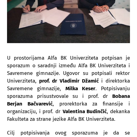
U prostorijama Alfa BK Univerziteta potpisan je
sporazum o saradnji između Alfa BK Univerziteta i
Savremene gimnazije. Ugovor su potpisali rektor
Univerziteta,
prof. dr Vladimir Džamić
i direktorka
Savremene gimnazije,
Milka Keser
. Potpisivanju
sporazuma prisustvovale su i prof. dr
Bobana
Berjan Bačvarević
, prorektorka za finansije i
organizaciju, i prof. dr
Valentina Budinčić
, dekanka
Fakulteta za strane jezike Alfa BK Univerziteta.
Cilj potpisivanja ovog sporazuma je da se