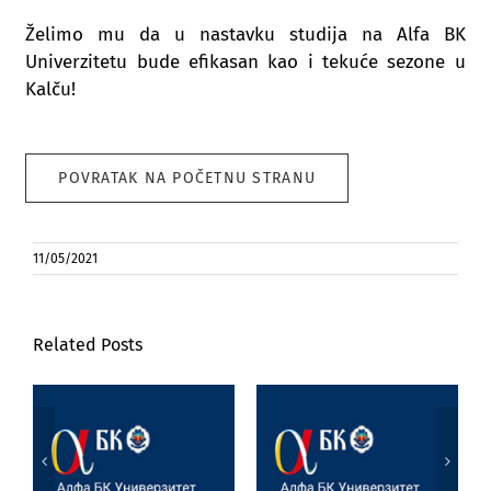
Želimo mu da u nastavku studija na Alfa BK
Univerzitetu bude efikasan kao i tekuće sezone u
Kalču!
POVRATAK NA POČETNU STRANU
11/05/2021
Related Posts
Poseta prof. dr
Marijane
Jezik, književnost
Joksimović
i veštačka
Univerzitetu u