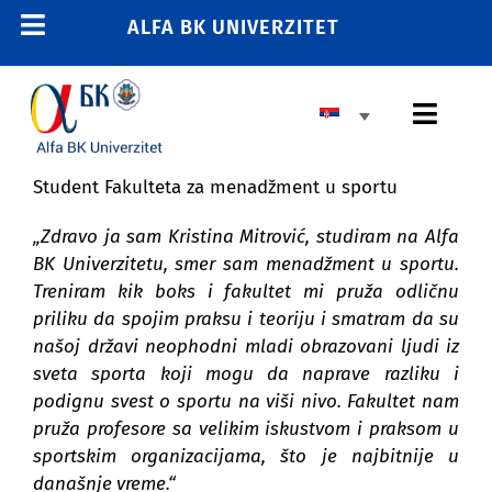
Skip
ALFA BK UNIVERZITET
Toggle
to
content
Navigation
POČETNA
Toggl
E-STUDENT
Navig
E-LEARNING
Student Fakulteta za menadžment u sportu
OSNOVNE STUDIJE
E-ZAPOSLENI
„Zdravo ja sam Kristina Mitrović, studiram na Alfa
MASTER STUDIJE
BK Univerzitetu, smer sam menadžment u sportu.
011 2606 380
Treniram kik boks i fakultet mi pruža odličnu
info@alfa.edu.rs
DOKTORSKE STUDIJE
priliku da spojim praksu i teoriju i smatram da su
našoj državi neophodni mladi obrazovani ljudi iz
UPIS
sveta sporta koji mogu da naprave razliku i
podignu svest o sportu na viši nivo. Fakultet nam
pruža profesore sa velikim iskustvom i praksom u
UNIVERZITET
sportskim organizacijama, što je najbitnije u
današnje vreme.“