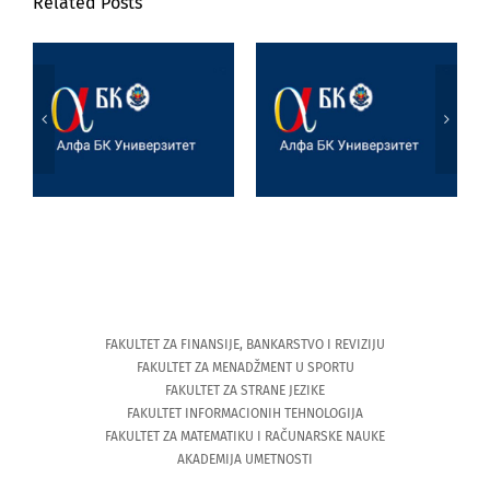
Related Posts
Poseta prof. dr
Marijane
Jezik, književnost
Joksimović
i veštačka
Univerzitetu u
inteligencija
Tesaliji
(University of
Thessaly)
FAKULTET ZA FINANSIJE, BANKARSTVO I REVIZIJU
FAKULTET ZA MENADŽMENT U SPORTU
FAKULTET ZA STRANE JEZIKE
FAKULTET INFORMACIONIH TEHNOLOGIJA
FAKULTET ZA MATEMATIKU I RAČUNARSKE NAUKE
AKADEMIJA UMETNOSTI