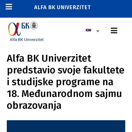
Skip
ALFA BK UNIVERZITET
Toggle
to
content
Navigation
POČETNA
Toggl
E-STUDENT
Navig
E-LEARNING
OSNOVNE STUDIJE
Alfa BK Univerzitet
E-ZAPOSLENI
predstavio svoje fakultete
MASTER STUDIJE
011 2606 380
i studijske programe na
info@alfa.edu.rs
DOKTORSKE STUDIJE
18. Međunarodnom sajmu
UPIS
obrazovanja
UNIVERZITET