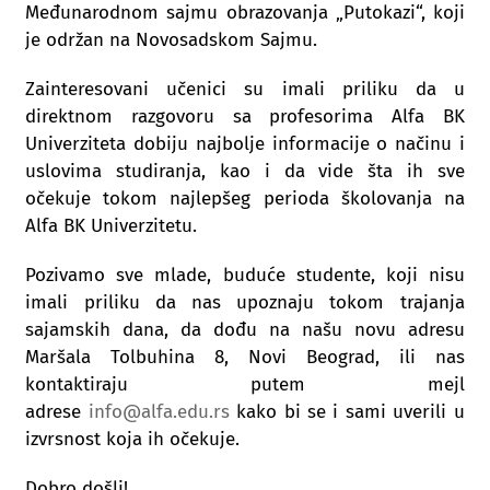
Međunarodnom sajmu obrazovanja „Putokazi“, koji
je održan na Novosadskom Sajmu.
Zainteresovani učenici su imali priliku da u
direktnom razgovoru sa profesorima Alfa BK
Univerziteta dobiju najbolje informacije o načinu i
uslovima studiranja, kao i da vide šta ih sve
očekuje tokom najlepšeg perioda školovanja na
Alfa BK Univerzitetu.
Pozivamo sve mlade, buduće studente, koji nisu
imali priliku da nas upoznaju tokom trajanja
sajamskih dana, da dođu na našu novu adresu
Maršala Tolbuhina 8, Novi Beograd, ili nas
kontaktiraju putem mejl
adrese
info@alfa.edu.rs
kako bi se i sami uverili u
izvrsnost koja ih očekuje.
Dobro došli!