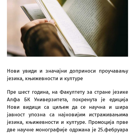
Нови увиди и значајни доприноси проучавању
језика, књижевности и културе
Пре шест година, на Факултету за стране језике
Алфа БК Универзитета, покренута је едиција
Нови видици са циљем да се научна и шира
јавност упозна са најновијим истраживањима
језика, књижевности и културе. Промоција прве
две научне монографије одржана је 25.фебруара