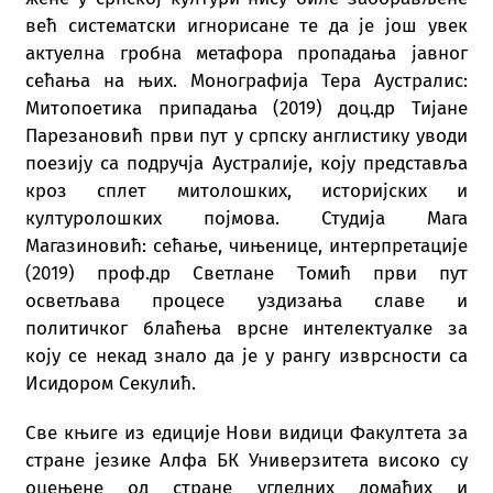
већ систематски игнорисане те да је још увек
актуелна гробна метафора пропадања јавног
сећања на њих. Монографија Тера Аустралис:
Митопоетика припадања (2019) доц.др Тијане
Парезановић први пут у српску англистику уводи
поезију са подручја Аустралије, коју представља
кроз сплет митолошких, историјских и
културолошких појмова. Студија Мага
Магазиновић: сећање, чињенице, интерпретације
(2019) проф.др Светлане Томић први пут
осветљава процесе уздизања славе и
политичког блаћења врсне интелектуалке за
коју се некад знало да је у рангу изврсности са
Исидором Секулић.
Све књиге из едиције Нови видици Факултета за
стране језике Алфа БК Универзитета високо су
оцењене од стране угледних домаћих и