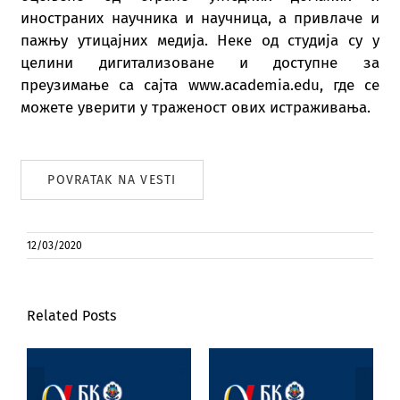
иностраних научника и научница, а привлаче и
пажњу утицајних медија. Неке од студија су у
целини дигитализоване и доступне за
преузимање са сајта www.academia.edu, где се
можете уверити у траженост ових истраживања.
POVRATAK NA VESTI
12/03/2020
Related Posts
Poseta prof. dr
Marijane