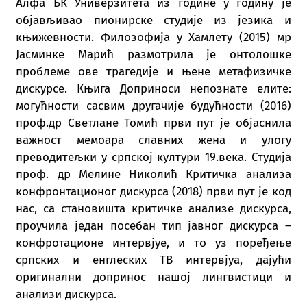
Алфа БК Универзитета из године у годину је
објављивао пионирске студије из језика и
књижевности. Филозофија у Хамлету (2015) мр
Јасминке Марић размотрила је онтолошке
проблеме ове трагедије и њене метафизичке
дискурсе. Књига Доприноси непознате елите:
могућности сасвим другачије будућности (2016)
проф.др Светлане Томић први пут је објаснила
важност мемоара славних жена и улогу
преводитељки у српској култури 19.века. Студија
проф. др Мелине Николић Критичка анализа
конфронтационог дискурса (2018) први пут је код
нас, са становишта критичке анализе дискурса,
проучила један посебан тип јавног дискурса –
конфротационе интервјуе, и то уз поређење
српских и енглеских ТВ интервјуа, дајући
оригинални допринос нашој лингвистици и
анализи дискурса.