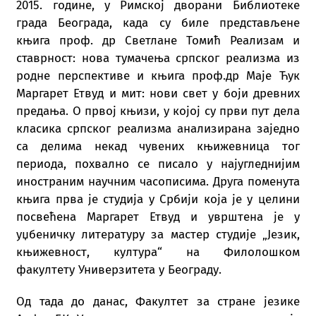
2015. године, у Римској дворани Библиотеке
града Београда, када су биле представљене
књига проф. др Светлане Томић Реализам и
ставрност: нова тумачења српског реализма из
родне перспективе и књига проф.др Маје Ћук
Маргарет Етвуд и мит: нови свет у боји древних
предања. О првој књизи, у којој су први пут дела
класика српског реализма анализирана заједно
са делима некад чувених књижевница тог
периода, похвално се писало у најугледнијим
иностраним научним часописима. Друга поменута
књига прва је студија у Србији која је у целини
посвећена Маргарет Етвуд и уврштена је у
уџбеничку литературу за мастер студије „Језик,
књижевност, култура“ на Филолошком
факултету Универзитета у Београду.
Од тада до данас, Факултет за стране језике