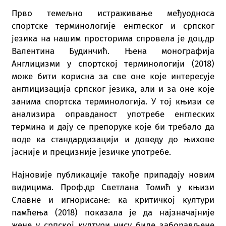
Прво темељно истраживање међуодноса
спортске терминологије енглеског и српског
језика на нашим просторима спровела је доц.др
Валентина Будинчић. Њена монографија
Англицизми у спортској терминологији (2018)
може бити корисна за све оне које интересује
англицизација српског језика, али и за оне које
занима спортска терминологија. У тој књизи се
анализира оправданост употребе енглеских
термина и дају се препоруке које би требало да
воде ка стандардизацији и доведу до њихове
јасније и прецизније језичке употребе.
Најновије публикације такође припадају новим
видицима. Проф.др Светлана Томић у књизи
Славне и игнорисане: ка критичкој култури
памћења (2018) показала је да најзначајније
жене у српској култури нису биле заборављене