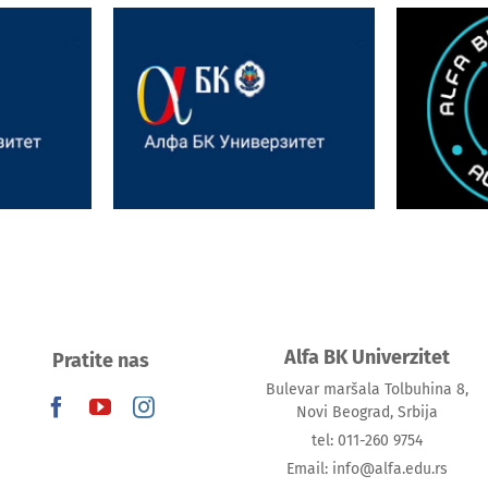
rijana
Interna
Uspešno održana panel
 na
Confe
diskusija na Alfa BK
elikog
– Sm
Univerzitetu
ta Tamiš
Modern
Alfa BK Univerzitet
Pratite nas
Bulevar maršala Tolbuhina 8,
Novi Beograd, Srbija
tel: 011-260 9754
Email: info@alfa.edu.rs