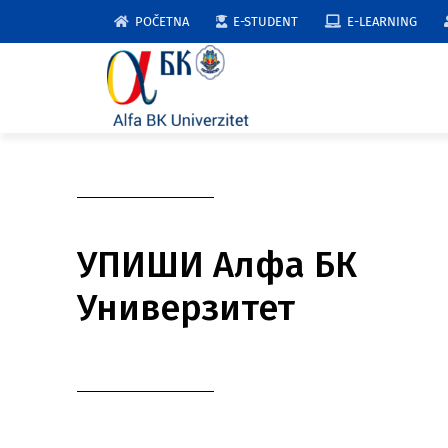
Skip
POČETNA
E-STUDENT
E-LEARNING
to
content
УПИШИ Алфа БК
Универзитет