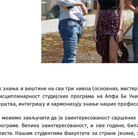
у знања и вештине на сва три нивоа (основних, мастер
дисциплинарност студијских програма на Алфа Бк Уни
уштва, интегришу и хармонизују знање наших професо
 можемо закључити да је заинтересованост свршених
рограме. Велика заинтересованост, и ове године, била
иста. Нашим студентима Факултета за стране језике,