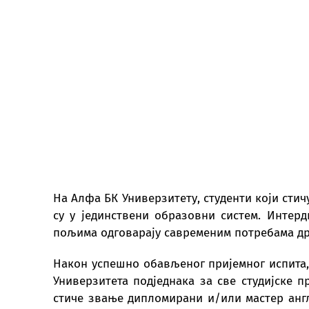
На Алфа БК Универзитету, студенти који стич
су у јединствени образовни систем. Интер
пољима одговарају савременим потребама др
Након успешно обављеног пријемног испита,
Универзитета подједнака за све студијске п
стиче звање дипломирани и/или мастер англ