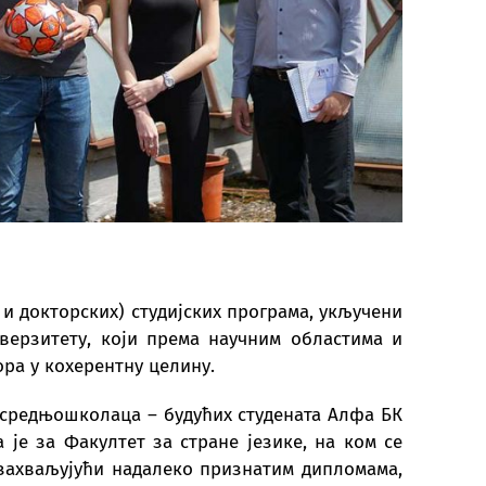
INSTITUT „PETAR KARIĆ“
 и докторских) студијских програма, укључени
верзитету, који према научним областима и
ра у кохерентну целину.
 средњошколаца – будућих студената Алфа БК
 је за Факултет за стране језике, на ком се
 захваљујући надалеко признатим дипломама,