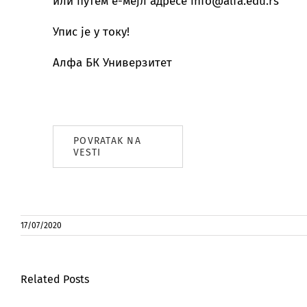
или путем е-мејл адресе info@alfa.edu.rs
Упис је у току!
Алфа БК Универзитет
POVRATAK NA
VESTI
17/07/2020
Related Posts