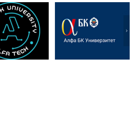
Међународни научни
tional Scientific
скуп: Ecologica — Ви и
rence „ALFATECH
иновације у
art Cities and
енергетици и
 Technologies“
пољопривреди