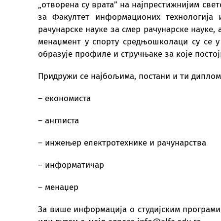
„отворена су врата” на најпрестижнијим свет
за Факултет информационих технологија 
рачунарске науке за смер рачунарске науке, 
менаџмент у спорту средњошколаци су се у
образује профиле и стручњаке за које постој
Придружи се најбољима, постани и ти диплом
– економиста
– англиста
– инжењер електротехнике и рачунарства
– информатичар
– менаџер
За више информација о студијским програмим