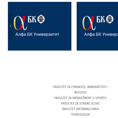
Victoria Day – praznik u
Profesorka Ma
anglofonoj kulturi,
Joksimović
umetnički performans i
obeležavanju v
projektna nastava
jubileja Institu
FAKULTET ZA FINANSIJE, BANKARSTVO I
REVIZIJU
FAKULTET ZA MENADŽMENT U SPORTU
FAKULTET ZA STRANE JEZIKE
FAKULTET INFORMACIONIH
TEHNOLOGIJA