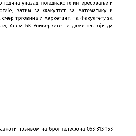
р година уназад, поједнако је интересовање и
гије, затим за Факултет за математику и
а смер трговина и маркетинг. На Факултету за
га, Алфа БК Универзитет и даље настоји да
азнати позивом на број телефона 063-313-153