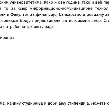
ским универзитетима. Како и ове године, тако и већ па
и то за смер информационо-комуникационе техноло
али и Факултет за финансије, банкарство и ревизију з
 великом броју пријављивали за истоимени смер. Сто
и потреба на тржишту рада.
ирани :
а, начину студирања и добијању стипендија, можете с