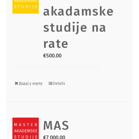
akadamske
studije na
rate
€
500.00
Додај у корпу
Details
MAS
€
7,000.00