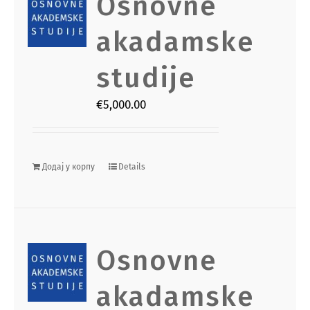
Osnovne
akadamske
studije
€
5,000.00
Додај у корпу
Details
Osnovne
akadamske