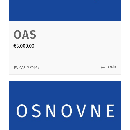
OAS
€
5,000.00
Додај у корпу
Details