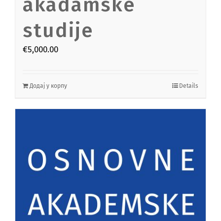
akadamske
studije
€
5,000.00
Додај у корпу
Details